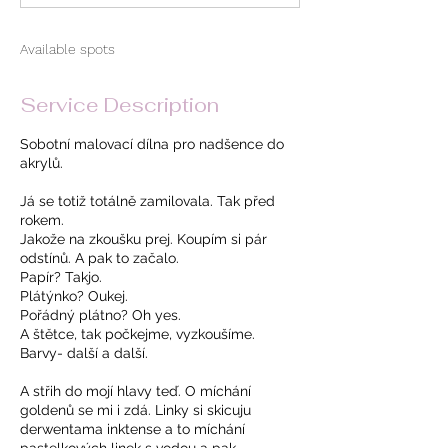
d
Available spots
Service Description
Sobotní malovací dílna pro nadšence do
akrylů.
Já se totiž totálně zamilovala. Tak před
rokem.
Jakože na zkoušku prej. Koupím si pár
odstínů. A pak to začalo.
Papír? Takjo.
Plátýnko? Oukej.
Pořádný plátno? Oh yes.
A štětce, tak počkejme, vyzkoušíme.
Barvy- další a další.
A střih do mojí hlavy teď. O míchání
goldenů se mi i zdá. Linky si skicuju
derwentama inktense a to míchání