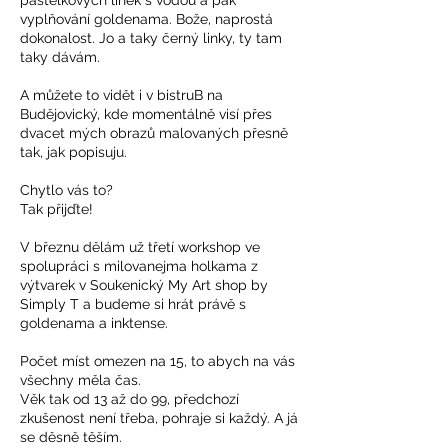
pastelkových linek s vodou a pak
vyplňování goldenama. Bože, naprostá
dokonalost. Jo a taky černý linky, ty tam
taky dávám.
A můžete to vidět i v bistruB na
Budějovický, kde momentálně visí přes
dvacet mých obrazů malovaných přesně
tak, jak popisuju.
Chytlo vás to?
Tak přijďte!
V březnu dělám už třetí workshop ve
spolupráci s milovanejma holkama z
výtvarek v Soukenický My Art shop by
Simply T a budeme si hrát právě s
goldenama a inktense.
Počet míst omezen na 15, to abych na vás
všechny měla čas.
Věk tak od 13 až do 99, předchozí
zkušenost není třeba, pohraje si každý. A já
se děsně těším.