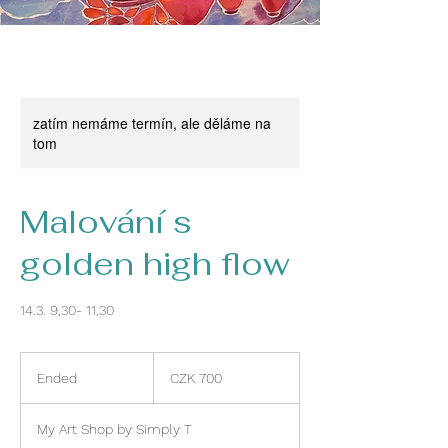
zatím nemáme termín, ale děláme na
tom
Malování s
golden high flow
14.3. 9,30- 11,30
700
Czech
Ended
E
CZK 700
korunas
n
d
My Art Shop by Simply T
e