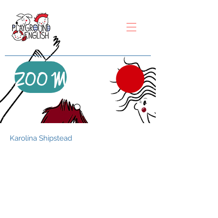
ZOOM
Karolína Shipstead