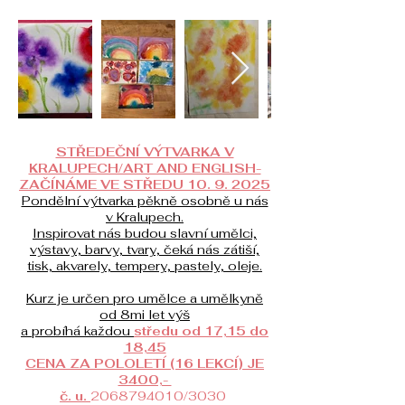
STŘEDEČNÍ VÝTVARKA V
KRALUPECH/ART AND ENGLISH-
ZAČÍNÁME VE STŘEDU 10. 9. 2025
Pondělní výtvarka pěkně osobně u nás
v Kralupech.
​Inspirovat nás budou slavní umělci,
výstavy, barvy, tvary, čeká nás zátiší,
tisk, akvarely, tempery, pastely, oleje.
Kurz je určen pro umělce a umělkyně
od 8mi let výš
a probíhá každou
středu od 17,15 do
18,45
CENA ZA POLOLETÍ (16 LEKCÍ) JE
3400,-
č. u.
2068794010
/3030