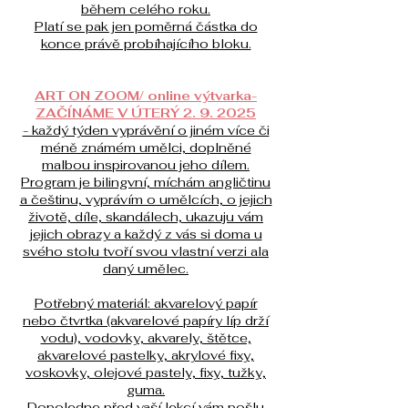
během celého roku.
Platí se pak jen poměrná částka do
konce právě probíhajícího bloku.
ART ON ZOOM/ online výtvarka-
ZAČÍNÁME V ÚTERÝ 2. 9. 2025
- každý týden vyprávění o jiném více či
méně známém umělci, doplněné
malbou inspirovanou jeho dílem.
Program je bilingvní, míchám angličtinu
a češtinu, vyprávím o umělcích, o jejich
životě, díle, skandálech, ukazuju vám
jejich obrazy a každý z vás si doma u
svého stolu tvoří svou vlastní verzi ala
daný umělec.
Potřebný materiál: akvarelový papír
nebo čtvrtka (akvarelové papíry líp drží
vodu), vodovky, akvarely, štětce,
akvarelové pastelky, akrylové fixy,
voskovky, olejové pastely, fixy, tužky,
guma.
Dopoledne před vaší lekcí vám pošlu