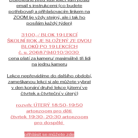
email s instrukcemi (co budete
potřebovat) a přihlašovacím linkem na
ZOOM (je vždy stejný, ale i tak ho
posílám každý týden)
3100,-/ BLOK 19 LEKCÍ
ŠKOLNÍ ROK JE SLOŽENÝ ZE DVOU
BLOKŮ PO 19 LEKCÍCH
č. u. 2068794010/3030
cena platí za kameru/ maximálně tři lidi
na jednu kameru
Lekce nepřevádíme do dalšího období,
zameškanou lekci si ale můžete vybrat
v den konání druhé lekce (úterní ve
čtvrtek a čtvrteční v úterý:)
rozvrh: ÚTERÝ 18:50-19:50
artonzoom pro děti
čtvrtek 19:30- 20:30 artonzoom
pro dospělé
přihlásit se můžete zde